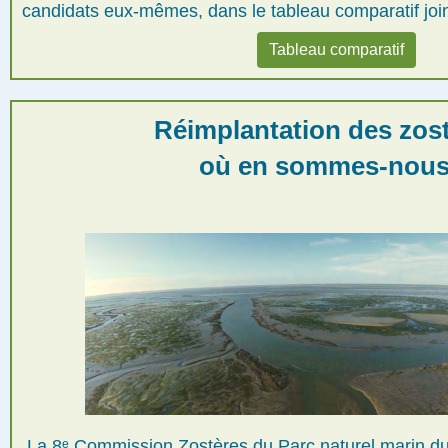
candidats eux-mêmes, dans le tableau comparatif join
Tableau comparatif
Réimplantation des zost
où en sommes-nous
La 8ᵉ Commission Zostères du Parc naturel marin du