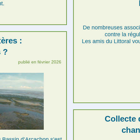
t.
De nombreuses associa
contre la rég
ères :
Les amis du Littoral vo
 ?
publié en février 2026
Collecte 
chan
 Bassin d’Arcachon s’est